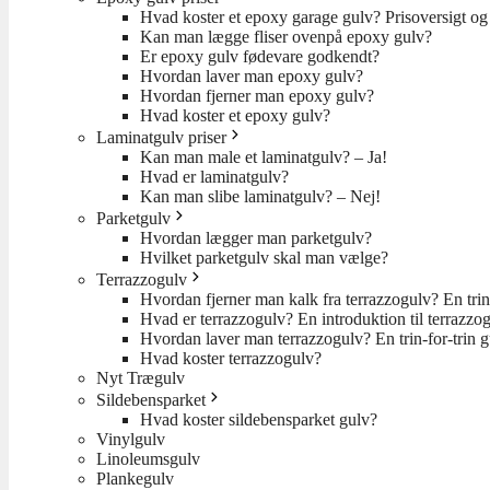
Hvad koster et epoxy garage gulv? Prisoversigt og 
Kan man lægge fliser ovenpå epoxy gulv?
Er epoxy gulv fødevare godkendt?
Hvordan laver man epoxy gulv?
Hvordan fjerner man epoxy gulv?
Hvad koster et epoxy gulv?
Laminatgulv priser
Kan man male et laminatgulv? – Ja!
Hvad er laminatgulv?
Kan man slibe laminatgulv? – Nej!
Parketgulv
Hvordan lægger man parketgulv?
Hvilket parketgulv skal man vælge?
Terrazzogulv
Hvordan fjerner man kalk fra terrazzogulv? En trin
Hvad er terrazzogulv? En introduktion til terrazzo
Hvordan laver man terrazzogulv? En trin-for-trin 
Hvad koster terrazzogulv?
Nyt Trægulv
Sildebensparket
Hvad koster sildebensparket gulv?
Vinylgulv
Linoleumsgulv
Plankegulv