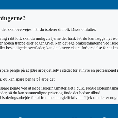
tningerne?
r skal overvejes, når du isolerer dit loft. Disse omfatter:
ering i dit loft, skal du muligvis fjerne det først, før du kan lægge nyt 
kke er nogen trappe eller adgangsvej, kan det øge omkostningerne ved isole
ller beskadigede overflader, kan det kræve ekstra forberedelse for at l
pare penge på at gøre arbejdet selv i stedet for at hyre en professionel
er, du kan spare penge på arbejdet:
u spare penge ved at købe isoleringsmaterialet i bulk. Nogle isoleringsma
mheder, så du kan sammenligne priser og finde det bedste tilbud.
til isoleringsarbejde for at fremme energieffektivitet. Tjek om der er no