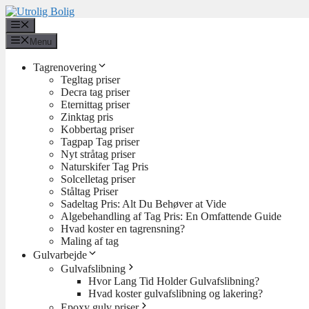
Hop
til
Menu
indhold
Menu
Tagrenovering
Tegltag priser
Decra tag priser
Eternittag priser
Zinktag pris
Kobbertag priser
Tagpap Tag priser
Nyt stråtag priser
Naturskifer Tag Pris
Solcelletag priser
Ståltag Priser
Sadeltag Pris: Alt Du Behøver at Vide
Algebehandling af Tag Pris: En Omfattende Guide
Hvad koster en tagrensning?
Maling af tag
Gulvarbejde
Gulvafslibning
Hvor Lang Tid Holder Gulvafslibning?
Hvad koster gulvafslibning og lakering?
Epoxy gulv priser