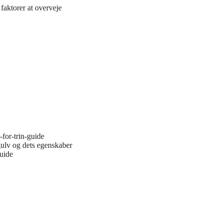
faktorer at overveje
-for-trin-guide
gulv og dets egenskaber
guide