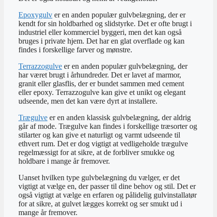
Epoxygulv
er en anden populær gulvbelægning, der er
kendt for sin holdbarhed og slidstyrke. Det er ofte brugt i
industriel eller kommerciel byggeri, men det kan også
bruges i private hjem. Det har en glat overflade og kan
findes i forskellige farver og mønstre.
Terrazzogulve
er en anden populær gulvbelægning, der
har været brugt i århundreder. Det er lavet af marmor,
granit eller glasflis, der er bundet sammen med cement
eller epoxy. Terrazzogulve kan give et unikt og elegant
udseende, men det kan være dyrt at installere.
Trægulve
er en anden klassisk gulvbelægning, der aldrig
går af mode. Trægulve kan findes i forskellige træsorter og
stilarter og kan give et naturligt og varmt udseende til
ethvert rum. Det er dog vigtigt at vedligeholde trægulve
regelmæssigt for at sikre, at de forbliver smukke og
holdbare i mange år fremover.
Uanset hvilken type gulvbelægning du vælger, er det
vigtigt at vælge en, der passer til dine behov og stil. Det er
også vigtigt at vælge en erfaren og pålidelig gulvinstallatør
for at sikre, at gulvet lægges korrekt og ser smukt ud i
mange år fremover.