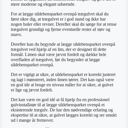
mere moderne og elegant udseende.
For at lægge sildebensparket ovenpå trægulvet skal du
først sikre dig, at trægulvet er i god stand og ikke har
nogen buler eller revner. Derefter skal du sørge for at rense
trægulvet grundigt og fjerne eventuelle rester af støv og
snavs.
Derefter kan du begynde at lægge sildebensparket ovenpå
trægulvet ved hjælp af en lim, der er designet til dette
formål. Limen skal være jævnt fordelt og dække hele
overfladen af trægulvet, før du begynder at lægge
sildebensparket ovenpå.
Det er vigtigt at sikre, at sildebensparket er korrekt justeret
og lagt i mønsteret, inden limen tørrer. Det kan også være
en god ide at bruge en niveau måler for at sikre, at gulvet
er lige og jævnt fordelt.
Det kan være en god idé at få hjælp fra en professionel
gulvinstallatør til at lægge sildebensparket ovenpå et
eksisterende trægulv. De har den nødvendige erfaring og
ekspertise til at sikre, at gulvet lægges korrekt og ser smukt
ud i mange år fremover.