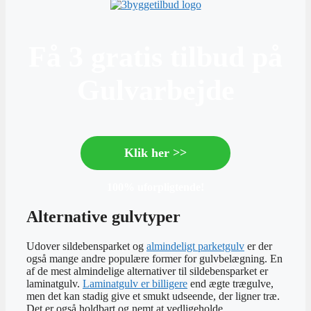
Få 3 gratis tilbud på
Gulvarbejde
Klik her >>
100% uforpligtende!
Alternative gulvtyper
Udover sildebensparket og
almindeligt parketgulv
er der
også mange andre populære former for gulvbelægning. En
af de mest almindelige alternativer til sildebensparket er
laminatgulv.
Laminatgulv er billigere
end ægte trægulve,
men det kan stadig give et smukt udseende, der ligner træ.
Det er også holdbart og nemt at vedligeholde.