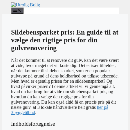
Hop
til
Menu
indhold
Sildebensparket pris: En guide til at
vælge den rigtige pris for din
gulvrenovering
Når det kommer til at renovere dit gulv, kan det være svært
at vide, hvor meget det vil koste dig. Det er især tilfældet,
når det kommer til sildebensparket, som er en populær
gulvtype på grund af dens holdbarhed og tidløse udseende.
Men hvad er egentlig prisen for en sildebensparket? Og
hvad påvirker prisen? I denne artikel vil vi gennemgå alt,
hvad du har brug for at vide om sildebensparket pris, og
hvordan du kan vælge den rigtige pris for din
gulvrenovering. Du kan også altid få en præcis pris på dit
næste gulv, af 3 lokale håndværkere helt gratis
her på
3byggetilbud
.
Indholdsfortegnelse