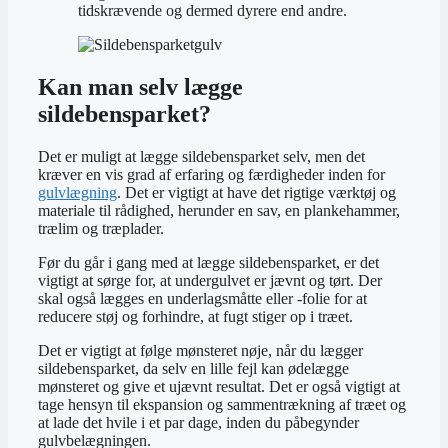
tidskrævende og dermed dyrere end andre.
Kan man selv lægge
sildebensparket?
Det er muligt at lægge sildebensparket selv, men det
kræver en vis grad af erfaring og færdigheder inden for
gulvlægning
. Det er vigtigt at have det rigtige værktøj og
materiale til rådighed, herunder en sav, en plankehammer,
trælim og træplader.
Før du går i gang med at lægge sildebensparket, er det
vigtigt at sørge for, at undergulvet er jævnt og tørt. Der
skal også lægges en underlagsmåtte eller -folie for at
reducere støj og forhindre, at fugt stiger op i træet.
Det er vigtigt at følge mønsteret nøje, når du lægger
sildebensparket, da selv en lille fejl kan ødelægge
mønsteret og give et ujævnt resultat. Det er også vigtigt at
tage hensyn til ekspansion og sammentrækning af træet og
at lade det hvile i et par dage, inden du påbegynder
gulvbelægningen.