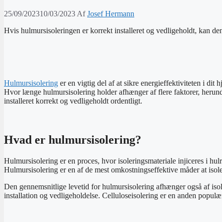
25/09/2023
10/03/2023
Af
Josef Hermann
Hvis hulmursisoleringen er korrekt installeret og vedligeholdt, kan den
Hulmursisolering
er en vigtig del af at sikre energieffektiviteten i d
Hvor længe hulmursisolering holder afhænger af flere faktorer, herunder
installeret korrekt og vedligeholdt ordentligt.
Hvad er hulmursisolering?
Hulmursisolering er en proces, hvor isoleringsmateriale injiceres i h
Hulmursisolering er en af de mest omkostningseffektive måder at isoler
Den gennemsnitlige levetid for hulmursisolering afhænger også af isole
installation og vedligeholdelse. Celluloseisolering er en anden populær