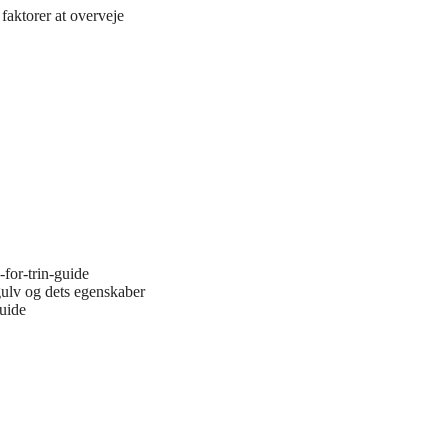
faktorer at overveje
-for-trin-guide
gulv og dets egenskaber
guide