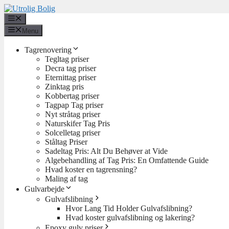
Hop
til
Menu
indhold
Menu
Tagrenovering
Tegltag priser
Decra tag priser
Eternittag priser
Zinktag pris
Kobbertag priser
Tagpap Tag priser
Nyt stråtag priser
Naturskifer Tag Pris
Solcelletag priser
Ståltag Priser
Sadeltag Pris: Alt Du Behøver at Vide
Algebehandling af Tag Pris: En Omfattende Guide
Hvad koster en tagrensning?
Maling af tag
Gulvarbejde
Gulvafslibning
Hvor Lang Tid Holder Gulvafslibning?
Hvad koster gulvafslibning og lakering?
Epoxy gulv priser