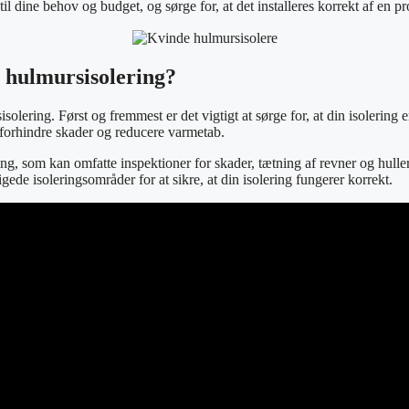
 til dine behov og budget, og sørge for, at det installeres korrekt af en p
 hulmursisolering?
solering. Først og fremmest er det vigtigt at sørge for, at din isolering e
t forhindre skader og reducere varmetab.
, som kan omfatte inspektioner for skader, tætning af revner og huller,
ede isoleringsområder for at sikre, at din isolering fungerer korrekt.