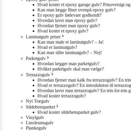
Hvad koster et epoxy garage gulv? Prisoversigt og 
Kan man lægge fliser ovenpå epoxy gulv?
Er epoxy gulv fødevare godkendt?
Hvordan laver man epoxy gulv?
Hvordan fjerner man epoxy gulv?
Hvad koster et epoxy gulv?
Laminatgulv priser
Kan man male et laminatgulv? – Ja!
Hvad er laminatgulv?
Kan man slibe laminatgulv? – Nej!
Parketgulv
Hvordan lægger man parketgulv?
Hvilket parketgulv skal man vælge?
Terrazzogulv
Hvordan fjerner man kalk fra terrazzogulv? En trin
Hvad er terrazzogulv? En introduktion til terrazzo
Hvordan laver man terrazzogulv? En trin-for-trin 
Hvad koster terrazzogulv?
Nyt Trægulv
Sildebensparket
Hvad koster sildebensparket gulv?
Vinylgulv
Linoleumsgulv
Plankegulv