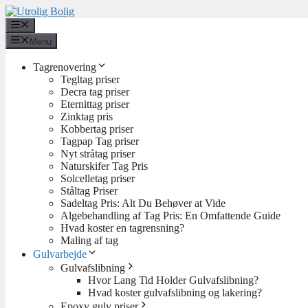
Hop
til
Menu
indhold
Menu
Tagrenovering
Tegltag priser
Decra tag priser
Eternittag priser
Zinktag pris
Kobbertag priser
Tagpap Tag priser
Nyt stråtag priser
Naturskifer Tag Pris
Solcelletag priser
Ståltag Priser
Sadeltag Pris: Alt Du Behøver at Vide
Algebehandling af Tag Pris: En Omfattende Guide
Hvad koster en tagrensning?
Maling af tag
Gulvarbejde
Gulvafslibning
Hvor Lang Tid Holder Gulvafslibning?
Hvad koster gulvafslibning og lakering?
Epoxy gulv priser