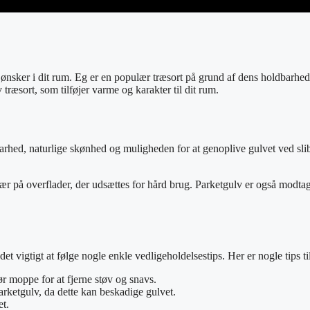
 ønsker i dit rum. Eg er en populær træsort på grund af dens holdbarhe
ræsort, som tilføjer varme og karakter til dit rum.
arhed, naturlige skønhed og muligheden for at genoplive gulvet ved slibn
ær på overflader, der udsættes for hård brug. Parketgulv er også modtag
t vigtigt at følge nogle enkle vedligeholdelsestips. Her er nogle tips ti
r moppe for at fjerne støv og snavs.
arketgulv, da dette kan beskadige gulvet.
et.