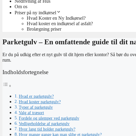
Nedrivning af Hus
Om os
Priser på ny indkørsel
Hvad Koster en Ny Indkørsel?
Hvad koster en indkørsel af asfalt?
Brolægning priser
Parketgulv – En omfattende guide til dit n
Er du på udkig efter et nyt gulv til dit hjem eller kontor? Så bør du o
rum.
Indholdsfortegnelse
Hvad er parketgulv?
Hvad koster parketgulv?
Typer af parketgulv
Valg af træsort
Fordele og ulemper ved parketgulv
Vedligeholdelse af parketgulv
Hvor lang tid holder parketgulv?
Hvor mange gange kan man slibe et parketgulv?