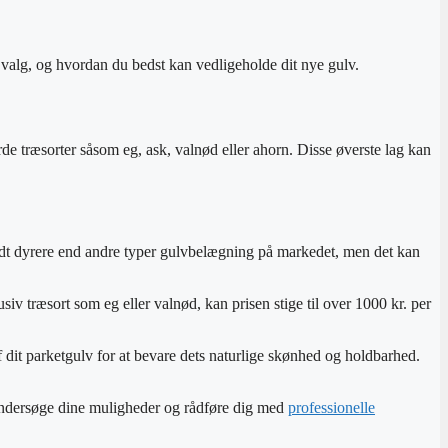
rt valg, og hvordan du bedst kan vedligeholde dit nye gulv.
årde træsorter såsom eg, ask, valnød eller ahorn. Disse øverste lag kan
v lidt dyrere end andre typer gulvbelægning på markedet, men det kan
v træsort som eg eller valnød, kan prisen stige til over 1000 kr. per
af dit parketgulv for at bevare dets naturlige skønhed og holdbarhed.
t undersøge dine muligheder og rådføre dig med
professionelle