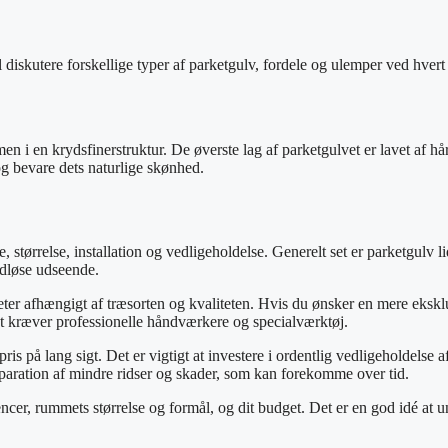
vil diskutere forskellige typer af parketgulv, fordele og ulemper ved hve
men i en krydsfinerstruktur. De øverste lag af parketgulvet er lavet af h
og bevare dets naturlige skønhed.
se, størrelse, installation og vedligeholdelse. Generelt set er parketgul
idløse udseende.
er afhængigt af træsorten og kvaliteten. Hvis du ønsker en mere eksklusi
det kræver professionelle håndværkere og specialværktøj.
s på lang sigt. Det er vigtigt at investere i ordentlig vedligeholdelse 
eparation af mindre ridser og skader, som kan forekomme over tid.
encer, rummets størrelse og formål, og dit budget. Det er en god idé a