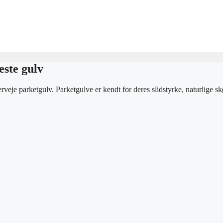
æste gulv
verveje parketgulv. Parketgulve er kendt for deres slidstyrke, naturlige s