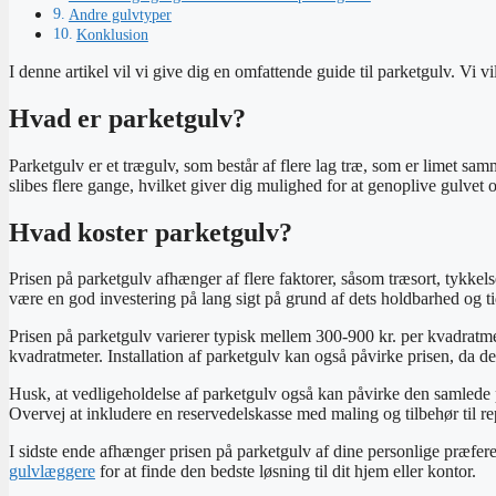
Andre gulvtyper
Konklusion
I denne artikel vil vi give dig en omfattende guide til parketgulv. Vi 
Hvad er parketgulv?
Parketgulv er et trægulv, som består af flere lag træ, som er limet sam
slibes flere gange, hvilket giver dig mulighed for at genoplive gulvet 
Hvad koster parketgulv?
Prisen på parketgulv afhænger af flere faktorer, såsom træsort, tykkel
være en god investering på lang sigt på grund af dets holdbarhed og t
Prisen på parketgulv varierer typisk mellem 300-900 kr. per kvadratmet
kvadratmeter. Installation af parketgulv kan også påvirke prisen, da 
Husk, at vedligeholdelse af parketgulv også kan påvirke den samlede pri
Overvej at inkludere en reservedelskasse med maling og tilbehør til r
I sidste ende afhænger prisen på parketgulv af dine personlige præfer
gulvlæggere
for at finde den bedste løsning til dit hjem eller kontor.