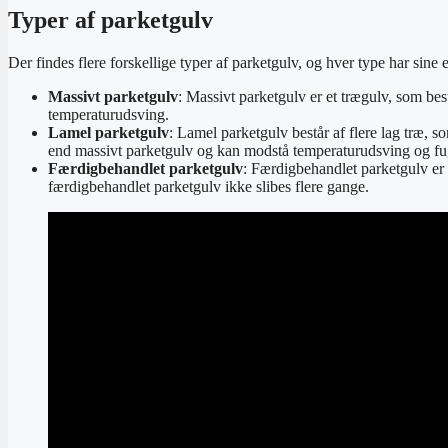
Typer af parketgulv
Der findes flere forskellige typer af parketgulv, og hver type har sine 
Massivt parketgulv
: Massivt parketgulv er et trægulv, som bes
temperaturudsving.
Lamel parketgulv
: Lamel parketgulv består af flere lag træ, 
end massivt parketgulv og kan modstå temperaturudsving og fu
Færdigbehandlet parketgulv
: Færdigbehandlet parketgulv er 
færdigbehandlet parketgulv ikke slibes flere gange.