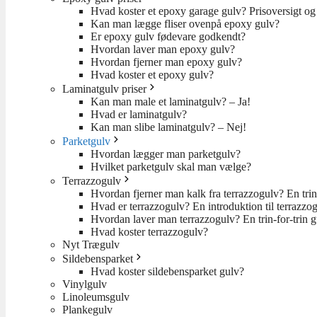
Hvad koster et epoxy garage gulv? Prisoversigt og 
Kan man lægge fliser ovenpå epoxy gulv?
Er epoxy gulv fødevare godkendt?
Hvordan laver man epoxy gulv?
Hvordan fjerner man epoxy gulv?
Hvad koster et epoxy gulv?
Laminatgulv priser
Kan man male et laminatgulv? – Ja!
Hvad er laminatgulv?
Kan man slibe laminatgulv? – Nej!
Parketgulv
Hvordan lægger man parketgulv?
Hvilket parketgulv skal man vælge?
Terrazzogulv
Hvordan fjerner man kalk fra terrazzogulv? En trin
Hvad er terrazzogulv? En introduktion til terrazzo
Hvordan laver man terrazzogulv? En trin-for-trin 
Hvad koster terrazzogulv?
Nyt Trægulv
Sildebensparket
Hvad koster sildebensparket gulv?
Vinylgulv
Linoleumsgulv
Plankegulv