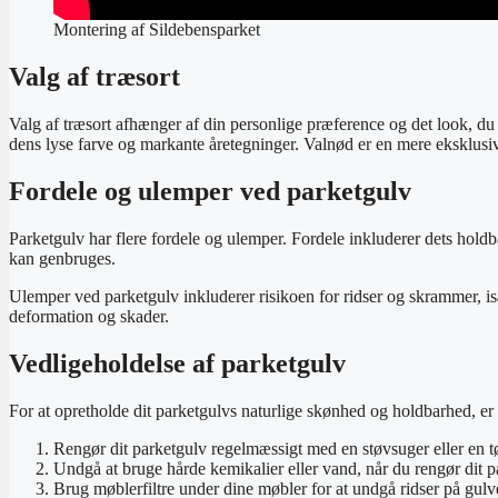
Montering af Sildebensparket
Valg af træsort
Valg af træsort afhænger af din personlige præference og det look, du
dens lyse farve og markante åretegninger. Valnød er en mere eksklusiv t
Fordele og ulemper ved parketgulv
Parketgulv har flere fordele og ulemper. Fordele inkluderer dets holdb
kan genbruges.
Ulemper ved parketgulv inkluderer risikoen for ridser og skrammer, is
deformation og skader.
Vedligeholdelse af parketgulv
For at opretholde dit parketgulvs naturlige skønhed og holdbarhed, er de
Rengør dit parketgulv regelmæssigt med en støvsuger eller en tø
Undgå at bruge hårde kemikalier eller vand, når du rengør dit p
Brug møblerfiltre under dine møbler for at undgå ridser på gulv