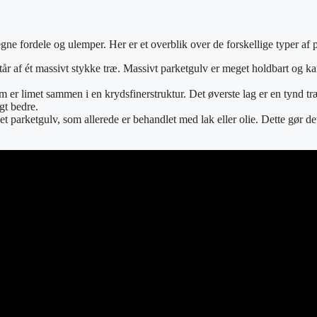
egne fordele og ulemper. Her er et overblik over de forskellige typer af 
tår af ét massivt stykke træ. Massivt parketgulv er meget holdbart og ka
som er limet sammen i en krydsfinerstruktur. Det øverste lag er en tynd t
gt bedre.
et parketgulv, som allerede er behandlet med lak eller olie. Dette gør d