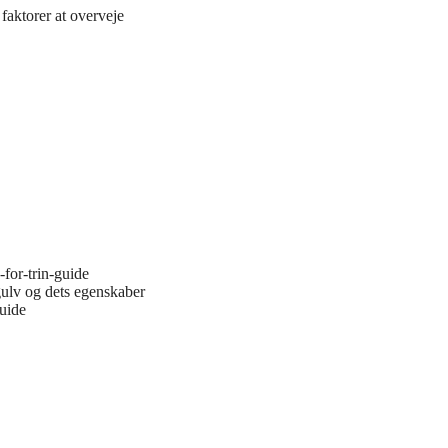
faktorer at overveje
-for-trin-guide
gulv og dets egenskaber
guide