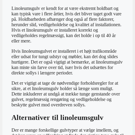
Linoleumsgulv er kendt for at være ekstremt holdbart og
kan typisk vare i flere årtier, hvis det bliver taget godt vare
på. Holdbarheden afhænger dog også af flere faktorer,
herunder slid, vedligeholdelse og kvalitet af installationen.
Hvis et linoleumsgulv er installeret korrekt og
vedligeholdes regelmæssigt, kan det holde i op til 40 år
eller mere.
Hvis linoleumsgulvet er installeret i et højt trafikområde
eller udsat for tungt udstyr og møbler, kan det dog slides
hurtigere. Det er også vigtigt at bemærke, at linoleumsgulv
kan miste sin farve over tid, især hvis det udsættes for
direkte sollys i længere perioder.
Det er vigtigt at tage de nødvendige forholdsregler for at
sikre, at et linoleumsgulv holder så længe som muligt.
Dette inkluderer at undgå at trække tunge genstande over
gulvet, regelmæssig rengøring og vedligeholdelse og
beskytte gulvet mod overdreven sollys.
Alternativer til linoleumsgulv
Der er mange forskellige gulvtyper at vælge imellem, og