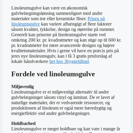
Linoleumsgulve kan være en økonomisk
gulvbelægningsløsning sammenlignet med andre
materialer som træ eller keramiske fliser.
Prisen på
linoleumsgulve
kan variere afhængigt af flere faktorer
såsom kvalitet, tykkelse, design og størrelse på rummet.
Generelt kan priserne på linoleumsgulve starte ved
omkring 200 kr. pr. kvadratmeter og kan stige op til 600 kr.
pr. kvadratmeter for mere avancerede designs og højere
kvalitetsmaterialer. Hvis i gerne vil have en præcis pris på
jeres nye linoleumsgulv, kan i få 3 gratis prisforslag af
lokale håndværkere
her hos 3byggetilbud
.
Fordele ved linoleumsgulve
Miljøvenlig
Linoleumsgulve er et miljøvenligt alternativ til andre
gulvbelægninger såsom vinyl og laminat. De er lavet af
naturlige materialer, der er vedvarende ressourcer, og
produktionen af linoleum er også mere bæredygtig og
energieffektiv end andre gulvbelægninger.
Holdbarhed
Linoleumsgulve er meget holdbare og kan vare i mange år