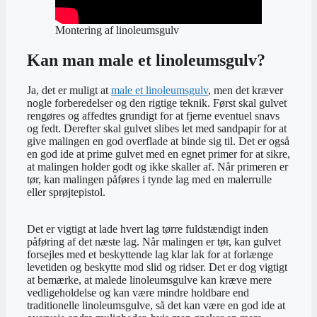
Montering af linoleumsgulv
Kan man male et linoleumsgulv?
Ja, det er muligt at
male et linoleumsgulv
, men det kræver
nogle forberedelser og den rigtige teknik. Først skal gulvet
rengøres og affedtes grundigt for at fjerne eventuel snavs
og fedt. Derefter skal gulvet slibes let med sandpapir for at
give malingen en god overflade at binde sig til. Det er også
en god ide at prime gulvet med en egnet primer for at sikre,
at malingen holder godt og ikke skaller af. Når primeren er
tør, kan malingen påføres i tynde lag med en malerrulle
eller sprøjtepistol.
Det er vigtigt at lade hvert lag tørre fuldstændigt inden
påføring af det næste lag. Når malingen er tør, kan gulvet
forsejles med et beskyttende lag klar lak for at forlænge
levetiden og beskytte mod slid og ridser. Det er dog vigtigt
at bemærke, at malede linoleumsgulve kan kræve mere
vedligeholdelse og kan være mindre holdbare end
traditionelle linoleumsgulve, så det kan være en god ide at