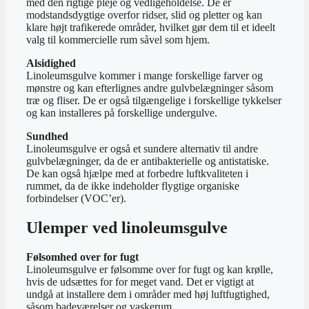
med den rigtige pleje og vedligeholdelse. De er
modstandsdygtige overfor ridser, slid og pletter og kan
klare højt trafikerede områder, hvilket gør dem til et ideelt
valg til kommercielle rum såvel som hjem.
Alsidighed
Linoleumsgulve kommer i mange forskellige farver og
mønstre og kan efterlignes andre gulvbelægninger såsom
træ og fliser. De er også tilgængelige i forskellige tykkelser
og kan installeres på forskellige undergulve.
Sundhed
Linoleumsgulve er også et sundere alternativ til andre
gulvbelægninger, da de er antibakterielle og antistatiske.
De kan også hjælpe med at forbedre luftkvaliteten i
rummet, da de ikke indeholder flygtige organiske
forbindelser (VOC’er).
Ulemper ved linoleumsgulve
Følsomhed over for fugt
Linoleumsgulve er følsomme over for fugt og kan krølle,
hvis de udsættes for for meget vand. Det er vigtigt at
undgå at installere dem i områder med høj luftfugtighed,
såsom badeværelser og vaskerum.