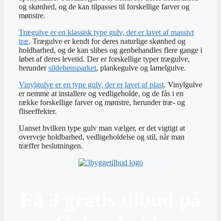
og skønhed, og de kan tilpasses til forskellige farver og
mønstre.
Trægulve er en klassisk type gulv, der er lavet af massivt
træ
. Trægulve er kendt for deres naturlige skønhed og
holdbarhed, og de kan slibes og genbehandles flere gange i
løbet af deres levetid. Der er forskellige typer trægulve,
herunder
sildebensparket
, plankegulve og lamelgulve.
Vinylgulve er en type gulv, der er lavet af plast
. Vinylgulve
er nemme at installere og vedligeholde, og de fås i en
række forskellige farver og mønstre, herunder træ- og
fliseeffekter.
Uanset hvilken type gulv man vælger, er det vigtigt at
overveje holdbarhed, vedligeholdelse og stil, når man
træffer beslutningen.
Få 3 gratis tilbud på