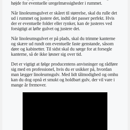
højde for eventuelle uregelmæssigheder i rummet.
Når linoleumsgulvet er skåret til størrelse, skal du rulle det
ud i rummet og justere det, indtil det passer perfekt. Hvis
der er eventuelle folder eller rynker, kan de justeres ved
forsigtigt at løfte gulvet og justere det.
Når linoleumsgulvet er på plads, skal du trimme kanterne
og skære ud rundt om eventuelle faste genstande, såsom
døre og kabinetter. Til sidst skal du sørge for at forsegle
kanterne, så de ikke løsner sig over tid.
Det er vigtigt at følge producentens anvisninger og rådføre
sig med en professionel, hvis du er usikker på, hvordan
man lægger linoleumsgulv. Med lidt tålmodighed og omhu
kan du dog opnå et smukt og holdbart gulv, der vil vare i
mange år fremover.