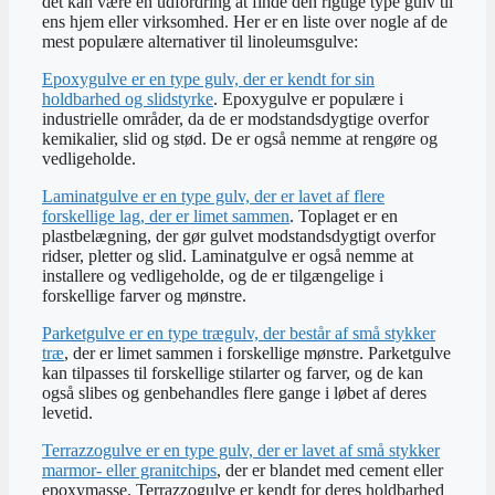
det kan være en udfordring at finde den rigtige type gulv til
ens hjem eller virksomhed. Her er en liste over nogle af de
mest populære alternativer til linoleumsgulve:
Epoxygulve er en type gulv, der er kendt for sin
holdbarhed og slidstyrke
. Epoxygulve er populære i
industrielle områder, da de er modstandsdygtige overfor
kemikalier, slid og stød. De er også nemme at rengøre og
vedligeholde.
Laminatgulve er en type gulv, der er lavet af flere
forskellige lag, der er limet sammen
. Toplaget er en
plastbelægning, der gør gulvet modstandsdygtigt overfor
ridser, pletter og slid. Laminatgulve er også nemme at
installere og vedligeholde, og de er tilgængelige i
forskellige farver og mønstre.
Parketgulve er en type trægulv, der består af små stykker
træ
, der er limet sammen i forskellige mønstre. Parketgulve
kan tilpasses til forskellige stilarter og farver, og de kan
også slibes og genbehandles flere gange i løbet af deres
levetid.
Terrazzogulve er en type gulv, der er lavet af små stykker
marmor- eller granitchips
, der er blandet med cement eller
epoxymasse. Terrazzogulve er kendt for deres holdbarhed