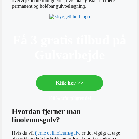
overveje andre muligheder, hvis man ønsker en mere
permanent og holdbar gulvbelægning.
Få 3 gratis tilbud på
Gulvarbejde
Klik her >>
100% uforpligtende!
Hvordan fjerner man
linoleumsgulv?
Hvis du vil
fjerne et linoleumsgulv
, er det vigtigt at tage
alle nødvendige forholdsregler for at undgå skader på