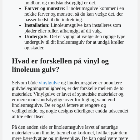
holdbart og modstandsdygtigt er det.
Farver og mønstre
: Linoleumsgulve kommer i en
række farver og mønstre, så du kan vælge det, der
passer bedst til din indretning.
Installation
: Linoleumsgulve kan installeres som
plader eller ruller, afhængigt af dit valg.
Undergulv
: Det er vigtigt at vælge den rigtige type
undergulv til dit linoleumsgulv for at undgå krøller
og skader.
Hvad er forskellen på vinyl og
linoleum gulv?
Selvom både
vinylgulve
og linoleumsgulve er populære
gulvbelægningsmuligheder, er der forskelle mellem de to
materialer. Vinylgulve er lavet af syntetiske materialer og
er mere modstandsdygtige over for fugt og vand end
linoleumsgulve. De er også lettere at rengøre og
vedligeholde, og nogle designs efterligner endda udseendet
af træ eller fliser.
På den anden side er linoleumsgulve lavet af naturlige
materialer som linolie, træmel og korkmel, hvilket gør dem
mere bæredygtige og miljøvenlige. De kan også være mere