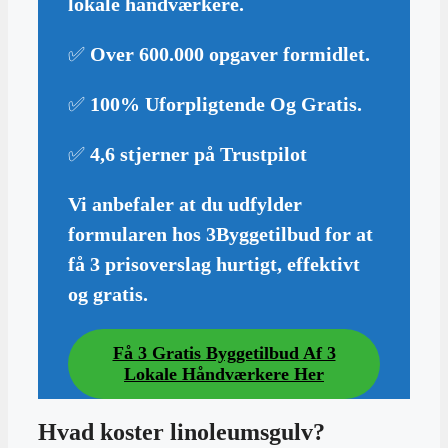
lokale håndværkere.
✅
Over 600.000 opgaver formidlet
.
✅
100% Uforpligtende Og Gratis
.
✅
4,6 stjerner på Trustpilot
Vi anbefaler at du udfylder
formularen hos 3Byggetilbud for at
få 3 prisoverslag hurtigt, effektivt
og gratis.
Få 3 Gratis Byggetilbud Af 3
Lokale Håndværkere Her
Hvad koster linoleumsgulv?