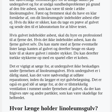
undergulvet og for at undgå sundhedsproblemer på grund
af den frie asbest, som kan være til stede i ældre
linoleumsgulve. Først og fremmest skal du have en klar
forståelse af, om dit linoleumsgulv indeholder asbest eller
ej. Hvis du ikke er sikker, kan du tage en prøve af gulvet
og sende den til et laboratorium for at blive testet.
Hvis gulvet indeholder asbest, skal du hyre en professionel
til at fjerne det. Hvis det ikke indeholder asbest, kan du
fjerne gulvet selv. Du kan starte med at fjerne eventuelle
lister langs kanten af ​​gulvet og derefter bruge en skarp
kniv til at skære gulvet i mindre stykker. Du kan derefter
trække stykkerne op med en spartel eller et koben.
Det er vigtigt at sørge for, at undergulvet ikke beskadiges
under fjernelsen af ​​linoleumsgulvet. Hvis undergulvet er i
dårlig stand, kan det være nødvendigt at udføre
reparationer, inden du lægger et nyt gulvbelægning. Det er
også en god idé at sørge for, at der er tilstrækkelig
ventilation i rummet under fjernelsen af ​​gulvet, da der kan
frigives støv og andre partikler, som kan være skadelige for
helbredet.
Hvor længe holder linoleumsgulv?