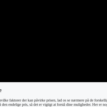
e
ilke faktorer der kan påvirke prisen, lad os se nærmere på de forskelli
en endelige pris, så det er vigtigt at forstå dine muligheder. Her er no