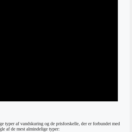
ge typer af vandskuring og de prisforskelle, der er forbundet med
gle af de mest almindelige typer: