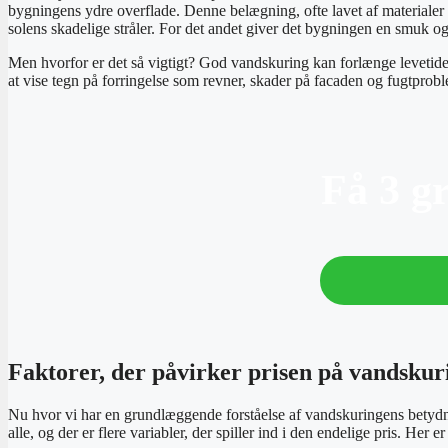
bygningens ydre overflade. Denne belægning, ofte lavet af materialer s
solens skadelige stråler. For det andet giver det bygningen en smuk og 
Men hvorfor er det så vigtigt? God vandskuring kan forlænge levetid
at vise tegn på forringelse som revner, skader på facaden og fugtprobl
Få 3 g
Faktorer, der påvirker prisen på vandskur
Nu hvor vi har en grundlæggende forståelse af vandskuringens betydning
alle, og der er flere variabler, der spiller ind i den endelige pris. Her 