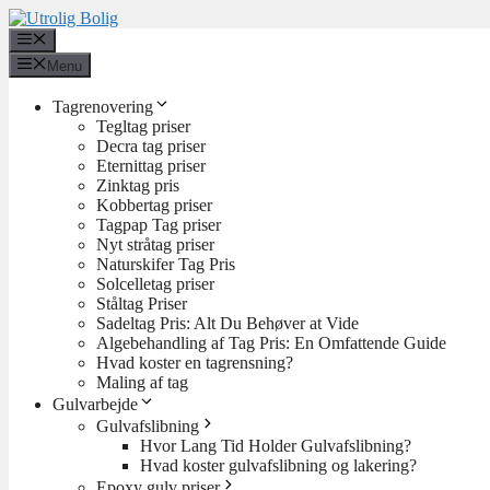
Hop
til
Menu
indhold
Menu
Tagrenovering
Tegltag priser
Decra tag priser
Eternittag priser
Zinktag pris
Kobbertag priser
Tagpap Tag priser
Nyt stråtag priser
Naturskifer Tag Pris
Solcelletag priser
Ståltag Priser
Sadeltag Pris: Alt Du Behøver at Vide
Algebehandling af Tag Pris: En Omfattende Guide
Hvad koster en tagrensning?
Maling af tag
Gulvarbejde
Gulvafslibning
Hvor Lang Tid Holder Gulvafslibning?
Hvad koster gulvafslibning og lakering?
Epoxy gulv priser