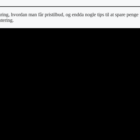
ring, hvordan man får pristilbud, og endda nogle tips til at spare penge 
stering.