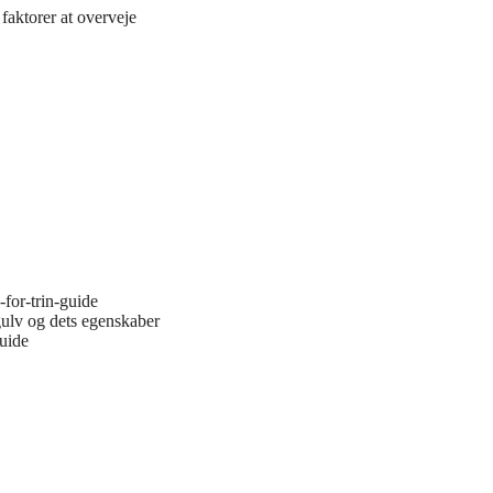
faktorer at overveje
-for-trin-guide
gulv og dets egenskaber
guide