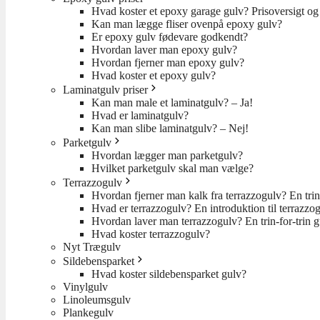
Hvad koster et epoxy garage gulv? Prisoversigt og 
Kan man lægge fliser ovenpå epoxy gulv?
Er epoxy gulv fødevare godkendt?
Hvordan laver man epoxy gulv?
Hvordan fjerner man epoxy gulv?
Hvad koster et epoxy gulv?
Laminatgulv priser
Kan man male et laminatgulv? – Ja!
Hvad er laminatgulv?
Kan man slibe laminatgulv? – Nej!
Parketgulv
Hvordan lægger man parketgulv?
Hvilket parketgulv skal man vælge?
Terrazzogulv
Hvordan fjerner man kalk fra terrazzogulv? En trin
Hvad er terrazzogulv? En introduktion til terrazzo
Hvordan laver man terrazzogulv? En trin-for-trin 
Hvad koster terrazzogulv?
Nyt Trægulv
Sildebensparket
Hvad koster sildebensparket gulv?
Vinylgulv
Linoleumsgulv
Plankegulv