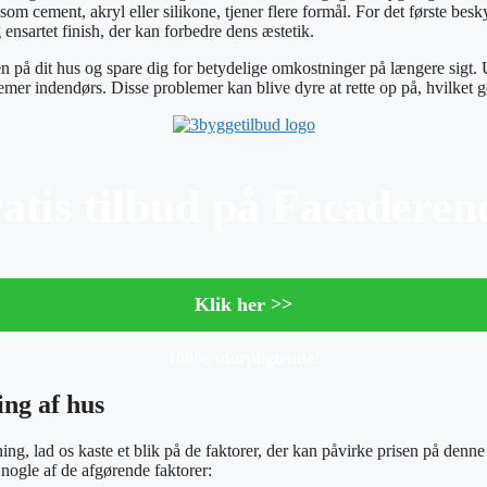
om cement, akryl eller silikone, tjener flere formål. For det første bes
ensartet finish, der kan forbedre dens æstetik.
en på dit hus og spare dig for betydelige omkostninger på længere sig
emer indendørs. Disse problemer kan blive dyre at rette op på, hvilket g
ratis tilbud på Facaderen
Klik her >>
100% uforpligtende!
ing af hus
, lad os kaste et blik på de faktorer, der kan påvirke prisen på denne o
er nogle af de afgørende faktorer: