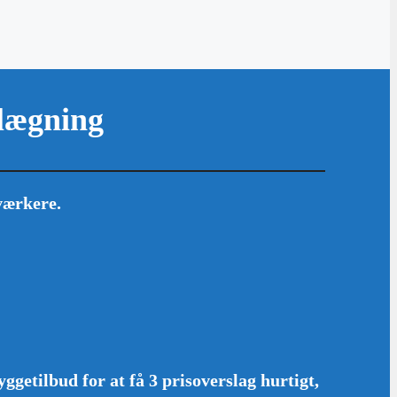
olægning
værkere.
getilbud for at få 3 prisoverslag hurtigt,