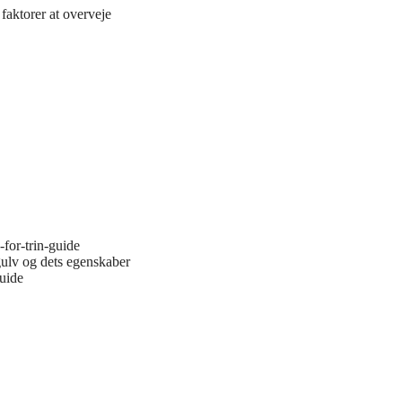
faktorer at overveje
-for-trin-guide
gulv og dets egenskaber
guide