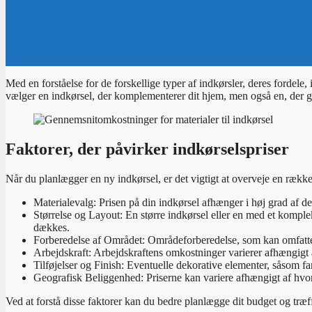
Med en forståelse for de forskellige typer af indkørsler, deres fordele,
vælger en indkørsel, der komplementerer dit hjem, men også en, der gi
Faktorer, der påvirker indkørselspriser
Når du planlægger en ny indkørsel, er det vigtigt at overveje en rækk
Materialevalg: Prisen på din indkørsel afhænger i høj grad af det
Størrelse og Layout: En større indkørsel eller en med et komple
dækkes.
Forberedelse af Området: Områdeforberedelse, som kan omfatte fj
Arbejdskraft: Arbejdskraftens omkostninger varierer afhængigt af
Tilføjelser og Finish: Eventuelle dekorative elementer, såsom f
Geografisk Beliggenhed: Priserne kan variere afhængigt af hvor 
Ved at forstå disse faktorer kan du bedre planlægge dit budget og træf