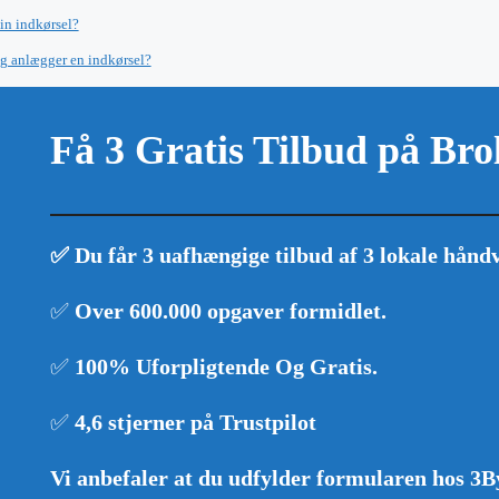
in indkørsel?
eg anlægger en indkørsel?
Få 3 Gratis Tilbud på Br
✅ Du får 3 uafhængige tilbud af 3 lokale hånd
✅
Over 600.000 opgaver formidlet
.
✅
100% Uforpligtende Og Gratis
.
✅
4,6 stjerner på Trustpilot
Vi anbefaler at du udfylder formularen hos 3Byg