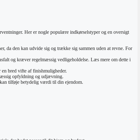
orventninger. Her er nogle populære indkørselstyper og en oversigt
maer, da den kan udvide sig og trække sig sammen uden at revne. For
nd asfalt og kræver regelmæssig vedligeholdelse. Læs mere om dette i
 en bred vifte af finishmuligheder.
elmæssig opfyldning og udjævning.
an tilføje betydelig værdi til din ejendom.