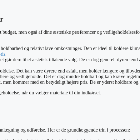
r
it budget, men også af dine æstetiske præferencer og vedligeholdelsesf
 holdbarhed og relativt lave omkostninger. Den er ideel til koldere kli
ris
.
lket gør dem til et æstetisk tiltalende valg. De er dog generelt dyrere e
oldelse. Det kan være dyrere end asfalt, men holder længere og tilbyder
nstallere og vedligeholde. Det er dog mindre holdbart og kan kræve reg
k, men kommer med en betydeligt højere pris. De er yderst holdbare og k
eholdelse, når du vælger materiale til din indkørsel.
planlægning og udførelse. Her er de grundlæggende trin i processen: