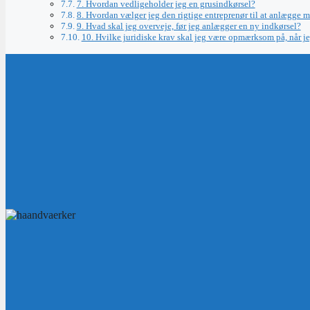
7. Hvordan vedligeholder jeg en grusindkørsel?
8. Hvordan vælger jeg den rigtige entreprenør til at anlægge m
9. Hvad skal jeg overveje, før jeg anlægger en ny indkørsel?
10. Hvilke juridiske krav skal jeg være opmærksom på, når j