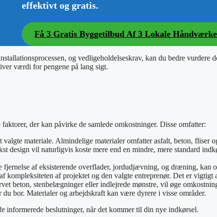
effektivt og gratis.
Få 3 Gratis Byggetilbud Af 3 Lokale Håndværk
 installationsprocessen, og vedligeholdelseskrav, kan du bedre vurdere de
ver værdi for pengene på lang sigt.
e faktorer, der kan påvirke de samlede omkostninger. Disse omfatter:
 valgte materiale. Almindelige materialer omfatter asfalt, beton, fliser 
kst design vil naturligvis koste mere end en mindre, mere standard indk
ernelse af eksisterende overflader, jordudjævning, og dræning, kan ogs
 kompleksiteten af projektet og den valgte entreprenør. Det er vigtigt at
arvet beton, stenbelægninger eller indlejrede mønstre, vil øge omkostnin
du bor. Materialer og arbejdskraft kan være dyrere i visse områder.
fe informerede beslutninger, når det kommer til din nye indkørsel.