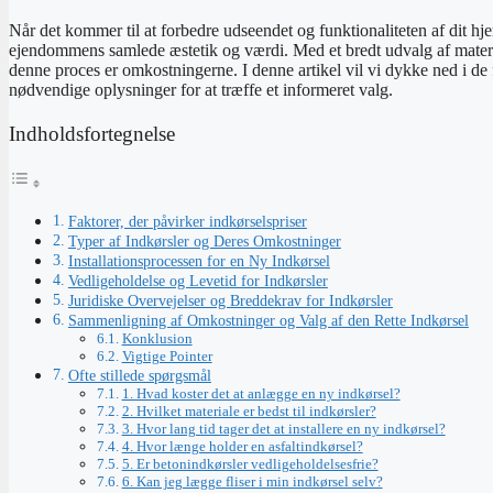
Når det kommer til at forbedre udseendet og funktionaliteten af dit hj
ejendommens samlede æstetik og værdi. Med et bredt udvalg af materialer
denne proces er omkostningerne. I denne artikel vil vi dykke ned i de 
nødvendige oplysninger for at træffe et informeret valg.
Indholdsfortegnelse
Faktorer, der påvirker indkørselspriser
Typer af Indkørsler og Deres Omkostninger
Installationsprocessen for en Ny Indkørsel
Vedligeholdelse og Levetid for Indkørsler
Juridiske Overvejelser og Breddekrav for Indkørsler
Sammenligning af Omkostninger og Valg af den Rette Indkørsel
Konklusion
Vigtige Pointer
Ofte stillede spørgsmål
1. Hvad koster det at anlægge en ny indkørsel?
2. Hvilket materiale er bedst til indkørsler?
3. Hvor lang tid tager det at installere en ny indkørsel?
4. Hvor længe holder en asfaltindkørsel?
5. Er betonindkørsler vedligeholdelsesfrie?
6. Kan jeg lægge fliser i min indkørsel selv?