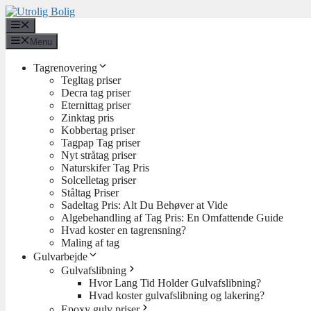
Hop
til
Menu
indhold
Menu
Tagrenovering
Tegltag priser
Decra tag priser
Eternittag priser
Zinktag pris
Kobbertag priser
Tagpap Tag priser
Nyt stråtag priser
Naturskifer Tag Pris
Solcelletag priser
Ståltag Priser
Sadeltag Pris: Alt Du Behøver at Vide
Algebehandling af Tag Pris: En Omfattende Guide
Hvad koster en tagrensning?
Maling af tag
Gulvarbejde
Gulvafslibning
Hvor Lang Tid Holder Gulvafslibning?
Hvad koster gulvafslibning og lakering?
Epoxy gulv priser