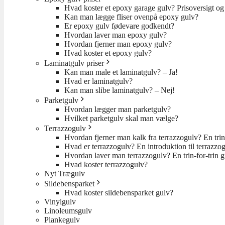
Hvad koster et epoxy garage gulv? Prisoversigt og 
Kan man lægge fliser ovenpå epoxy gulv?
Er epoxy gulv fødevare godkendt?
Hvordan laver man epoxy gulv?
Hvordan fjerner man epoxy gulv?
Hvad koster et epoxy gulv?
Laminatgulv priser
Kan man male et laminatgulv? – Ja!
Hvad er laminatgulv?
Kan man slibe laminatgulv? – Nej!
Parketgulv
Hvordan lægger man parketgulv?
Hvilket parketgulv skal man vælge?
Terrazzogulv
Hvordan fjerner man kalk fra terrazzogulv? En trin
Hvad er terrazzogulv? En introduktion til terrazzo
Hvordan laver man terrazzogulv? En trin-for-trin 
Hvad koster terrazzogulv?
Nyt Trægulv
Sildebensparket
Hvad koster sildebensparket gulv?
Vinylgulv
Linoleumsgulv
Plankegulv