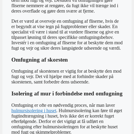
dem mod fugt og vejr. Desuden vil omfugningen gøre
fliserne nemmere at rengøre, da fugt ikke vil trænge ind i
deres overflade og gøre dem svære at fjerne.
Det er værd at overveje en omfugning af fliserne, hvis de
er begyndt at vise tegn på fugtproblemer eller skader. En
specialist vil være i stand til at vurdere fliserne og give en
tilpasset løsning til deres specifikke omfugningsbehov.
Investér i en omfugning af fliserne for at beskytte dem mod
fugt og vejr og sikre deres langsigtede udseende og værdi.
Omfugning af skorsten
Omfugning af skorstenen er vigtig for at beskytte den mod
fugt og vejr. Det vil hjælpe med at forhindre skader på
skorstenen, samt forbedre dens udseende.
Isolering af mur i forbindelse med omfugning
Omfugning er ofte en nødvendig proces, når man laver
hulmursisolering i huset
. Hulmursisolering kan føre til øget
fugtindtrængning i huset, hvis ikke det er korrekt fuget
efterfølgende. Derfor er det vigtigt at få udført en
omfugning efter hulmursisoleringen for at beskytte huset
mod fugt og skimmelproblemer.