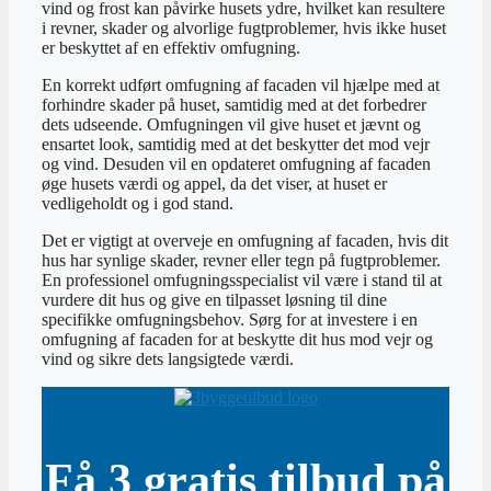
vind og frost kan påvirke husets ydre, hvilket kan resultere
i revner, skader og alvorlige fugtproblemer, hvis ikke huset
er beskyttet af en effektiv omfugning.
En korrekt udført omfugning af facaden vil hjælpe med at
forhindre skader på huset, samtidig med at det forbedrer
dets udseende. Omfugningen vil give huset et jævnt og
ensartet look, samtidig med at det beskytter det mod vejr
og vind. Desuden vil en opdateret omfugning af facaden
øge husets værdi og appel, da det viser, at huset er
vedligeholdt og i god stand.
Det er vigtigt at overveje en omfugning af facaden, hvis dit
hus har synlige skader, revner eller tegn på fugtproblemer.
En professionel omfugningsspecialist vil være i stand til at
vurdere dit hus og give en tilpasset løsning til dine
specifikke omfugningsbehov. Sørg for at investere i en
omfugning af facaden for at beskytte dit hus mod vejr og
vind og sikre dets langsigtede værdi.
Få 3 gratis tilbud på