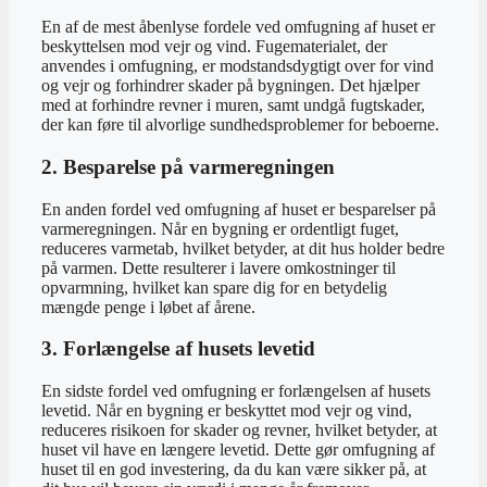
En af de mest åbenlyse fordele ved omfugning af huset er
beskyttelsen mod vejr og vind. Fugematerialet, der
anvendes i omfugning, er modstandsdygtigt over for vind
og vejr og forhindrer skader på bygningen. Det hjælper
med at forhindre revner i muren, samt undgå fugtskader,
der kan føre til alvorlige sundhedsproblemer for beboerne.
2. Besparelse på varmeregningen
En anden fordel ved omfugning af huset er besparelser på
varmeregningen. Når en bygning er ordentligt fuget,
reduceres varmetab, hvilket betyder, at dit hus holder bedre
på varmen. Dette resulterer i lavere omkostninger til
opvarmning, hvilket kan spare dig for en betydelig
mængde penge i løbet af årene.
3. Forlængelse af husets levetid
En sidste fordel ved omfugning er forlængelsen af husets
levetid. Når en bygning er beskyttet mod vejr og vind,
reduceres risikoen for skader og revner, hvilket betyder, at
huset vil have en længere levetid. Dette gør omfugning af
huset til en god investering, da du kan være sikker på, at