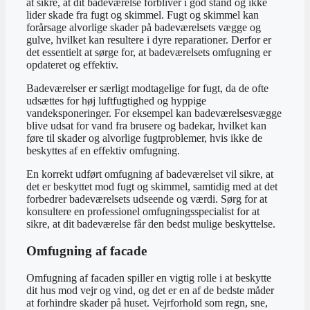
at sikre, at dit badeværelse forbliver i god stand og ikke
lider skade fra fugt og skimmel. Fugt og skimmel kan
forårsage alvorlige skader på badeværelsets vægge og
gulve, hvilket kan resultere i dyre reparationer. Derfor er
det essentielt at sørge for, at badeværelsets omfugning er
opdateret og effektiv.
Badeværelser er særligt modtagelige for fugt, da de ofte
udsættes for høj luftfugtighed og hyppige
vandeksponeringer. For eksempel kan badeværelsesvægge
blive udsat for vand fra brusere og badekar, hvilket kan
føre til skader og alvorlige fugtproblemer, hvis ikke de
beskyttes af en effektiv omfugning.
En korrekt udført omfugning af badeværelset vil sikre, at
det er beskyttet mod fugt og skimmel, samtidig med at det
forbedrer badeværelsets udseende og værdi. Sørg for at
konsultere en professionel omfugningsspecialist for at
sikre, at dit badeværelse får den bedst mulige beskyttelse.
Omfugning af facade
Omfugning af facaden spiller en vigtig rolle i at beskytte
dit hus mod vejr og vind, og det er en af ​​de bedste måder
at forhindre skader på huset. Vejrforhold som regn, sne,