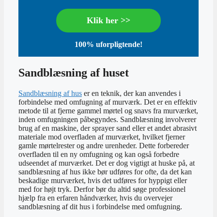
Klik her >>
100% uforpligtende!
Sandblæsning af huset
Sandblæsning af hus
er en teknik, der kan anvendes i
forbindelse med omfugning af murværk. Det er en effektiv
metode til at fjerne gammel mørtel og snavs fra murværket,
inden omfugningen påbegyndes. Sandblæsning involverer
brug af en maskine, der sprayer sand eller et andet abrasivt
materiale mod overfladen af murværket, hvilket fjerner
gamle mørtelrester og andre urenheder. Dette forbereder
overfladen til en ny omfugning og kan også forbedre
udseendet af murværket. Det er dog vigtigt at huske på, at
sandblæsning af hus ikke bør udføres for ofte, da det kan
beskadige murværket, hvis det udføres for hyppigt eller
med for højt tryk. Derfor bør du altid søge professionel
hjælp fra en erfaren håndværker, hvis du overvejer
sandblæsning af dit hus i forbindelse med omfugning.