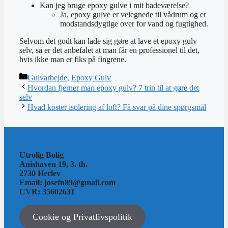
Kan jeg bruge epoxy gulve i mit badeværelse?
Ja, epoxy gulve er velegnede til vådrum og er
modstandsdygtige over for vand og fugtighed.
Selvom det godt kan lade sig gøre at lave et epoxy gulv
selv, så er det anbefalet at man får en professionel til det,
hvis ikke man er fiks på fingrene.
Kategorier
Gulvarbejde
,
Epoxy Gulv
Hvordan fjerner man epoxy gulv? 7 trin til at gøre det
selv
Hvad koster isolering af loft? Få svar på dine spørgsmål
Utrolig Bolig
Anishaven 19, 3. th.
2730 Herlev
Email: josefn89@gmail.com
CVR: 35602631
Cookie og Privatlivspolitik