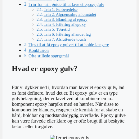
Trin-for-trin guide til at lave et epoxy gulv
Trin 1: Forberedelse
Trin 2: Afgrænsning af området
Trin 3: Blanding af epoxy
Trin 4: Påføring af epoxy
Trin 5: Tørretid
Trin 6: Påføring af andet lag
Trin 7: Afsluttende touch
Tips til at få epoxy gulvet til at holde længere
Konklusion
Ofte stillede spørgsmål
Hvad er epoxy gulv?
Før vi dykker ned i, hvordan man laver et epoxy gulv, lad
os først definere, hvad det er. Et epoxy gulv er en type
gulvbelægning, der er lavet ved at kombinere en to-
komponent epoxy harpiks med en hærder. Når disse to
komponenter blandes, reagerer de kemisk for at skabe en
hård, holdbar og modstandsdygtig overflade. Epoxy gulve
kan være farvede eller klare og er ofte brugt til at beskytte
beton- eller trægulve.