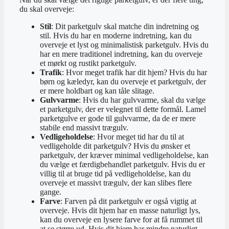
du skal overveje:
Stil
: Dit parketgulv skal matche din indretning og
stil. Hvis du har en moderne indretning, kan du
overveje et lyst og minimalistisk parketgulv. Hvis du
har en mere traditionel indretning, kan du overveje
et mørkt og rustikt parketgulv.
Trafik
: Hvor meget trafik har dit hjem? Hvis du har
børn og kæledyr, kan du overveje et parketgulv, der
er mere holdbart og kan tåle slitage.
Gulvvarme
: Hvis du har gulvvarme, skal du vælge
et parketgulv, der er velegnet til dette formål. Lamel
parketgulve er gode til gulvvarme, da de er mere
stabile end massivt trægulv.
Vedligeholdelse
: Hvor meget tid har du til at
vedligeholde dit parketgulv? Hvis du ønsker et
parketgulv, der kræver minimal vedligeholdelse, kan
du vælge et færdigbehandlet parketgulv. Hvis du er
villig til at bruge tid på vedligeholdelse, kan du
overveje et massivt trægulv, der kan slibes flere
gange.
Farve
: Farven på dit parketgulv er også vigtig at
overveje. Hvis dit hjem har en masse naturligt lys,
kan du overveje en lysere farve for at få rummet til
at se større ud. Hvis dit hjem har mindre naturligt