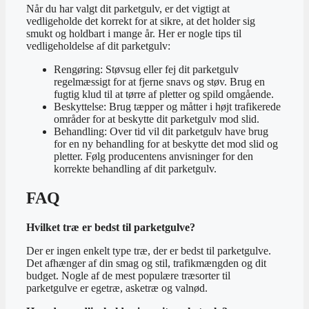
Når du har valgt dit parketgulv, er det vigtigt at
vedligeholde det korrekt for at sikre, at det holder sig
smukt og holdbart i mange år. Her er nogle tips til
vedligeholdelse af dit parketgulv:
Rengøring: Støvsug eller fej dit parketgulv
regelmæssigt for at fjerne snavs og støv. Brug en
fugtig klud til at tørre af pletter og spild omgående.
Beskyttelse: Brug tæpper og måtter i højt trafikerede
områder for at beskytte dit parketgulv mod slid.
Behandling: Over tid vil dit parketgulv have brug
for en ny behandling for at beskytte det mod slid og
pletter. Følg producentens anvisninger for den
korrekte behandling af dit parketgulv.
FAQ
Hvilket træ er bedst til parketgulve?
Der er ingen enkelt type træ, der er bedst til parketgulve.
Det afhænger af din smag og stil, trafikmængden og dit
budget. Nogle af de mest populære træsorter til
parketgulve er egetræ, asketræ og valnød.