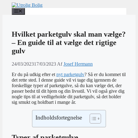
Hop
til
Menu
indhold
Hvilket parketgulv skal man vælge?
– En guide til at vælge det rigtige
gulv
24/03/2023
17/03/2023
Af
Josef Hermann
Er du på udkig efter et
nyt parketgulv
? Så er du kommet til
det rette sted. I denne guide vil vi tage dig igennem de
forskellige typer af parketgulve, så du kan vælge det, der
passer bedst til dit hjem og din livsstil. Vi vil også give dig
nogle tips til at vedligeholde dit parketgulv, så det holder
sig smukt og holdbart i mange år.
Indholdsfortegnelse
Typer af parketgulve