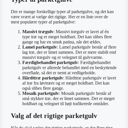
Der er mange forskellige typer af parketgulve, og det kan
være svært at vælge det rigtige. Her er en liste over de
mest populære typer af parketgulve:
Massivt trægulv
: Massivt trægulv er lavet af én
type træ og er meget holdbart. Det kan slibes flere
gange og har en smuk patina, når det ældes.
Lamel parketgulv
: Lamel parketgulv består af flere
lag træ, der er limet sammen. Det er mere stabilt end
massivt trægulv og er velegnet til gulvvarme.
Færdigbehandlet parketgulv
: Færdigbehandlet
parketgulv er allerede behandlet med en beskyttende
overflade, så det er nemt at vedligeholde.
Hårdttræ parketgulv
: Hårdttræ parketgulv er lavet
af træ fra løvtræer og er meget holdbart. Det kan
også slibes flere gange.
Mosaik parketgulv
: Mosaik parketgulv består af
små stykker træ, der er limet sammen. Det er meget
holdbart og velegnet til højt trafikerede områder.
Valg af det rigtige parketgulv
Når du skal vælge det rigtige parketgulv, er der flere ting,