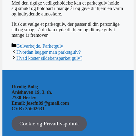
Med den rigtige vedligeholdelse kan et parketgulv holde
sig smukt og holdbart i mange år og give dit hjem en varm
og indbydende atmosfære.
Husk at vælge et parketgulv, der passer til din personlige
stil og smag, så du kan nyde dit hjem og dit nye gulv i
mange år fremover.
Kategorier
Gulvarbejde
,
Parketgulv
Hvordan lægger man parketgulv?
Hvad koster sildebensparket gulv?
Utrolig Bolig
Anishaven 19, 3. th.
2730 Herlev
Email: josefn89@gmail.com
CVR: 35602631
Cookie og Privatlivspolitik