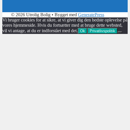
© 2026 Utrolig Bolig
• Bygget med
GeneratePress
Vi bruger cookies for at sikre, at vi giver dig den bedste oplevelse på
vores hjemmeside. Hvis du fortsætter med at bruge dette websted,
vil vi antage, at du er indforstået med det.
Ok
Privatlivspolitik