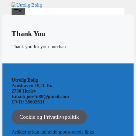
Hop
til
Menu
indhold
Thank You
Thank you for your purchase.
Utrolig Bolig
Anishaven 19, 3. th.
2730 Herlev
Email: josefn89@gmail.com
CVR: 35602631
Cookie og Privatlivspolitik
Artiklerne kan indholde sponsorerede links