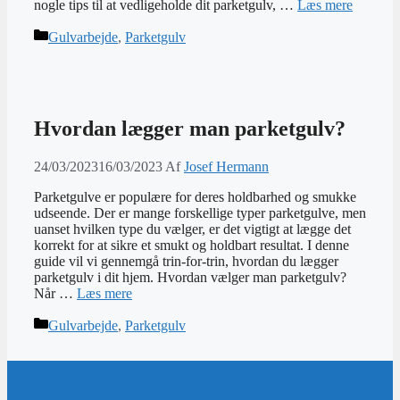
nogle tips til at vedligeholde dit parketgulv, …
Læs mere
Kategorier
Gulvarbejde
,
Parketgulv
Hvordan lægger man parketgulv?
24/03/2023
16/03/2023
Af
Josef Hermann
Parketgulve er populære for deres holdbarhed og smukke
udseende. Der er mange forskellige typer parketgulve, men
uanset hvilken type du vælger, er det vigtigt at lægge det
korrekt for at sikre et smukt og holdbart resultat. I denne
guide vil vi gennemgå trin-for-trin, hvordan du lægger
parketgulv i dit hjem. Hvordan vælger man parketgulv?
Når …
Læs mere
Kategorier
Gulvarbejde
,
Parketgulv